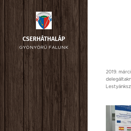
CSERHÁTHALÁP
GYÖNYÖRŰ FALUNK
2019. márc
delegáltak
Lestyánksz