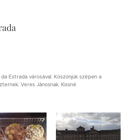
rada
o da Estrada városával. Köszönjük szépen a
szternek, Veres Jánosnak, Kissné