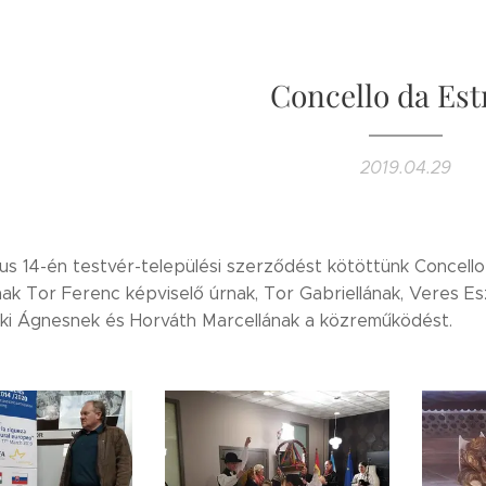
Concello da Est
2019.04.29
ius 14-én testvér-települési szerződést kötöttünk Concell
nak Tor Ferenc képviselő úrnak, Tor Gabriellának, Veres E
ki Ágnesnek és Horváth Marcellának a közreműködést.