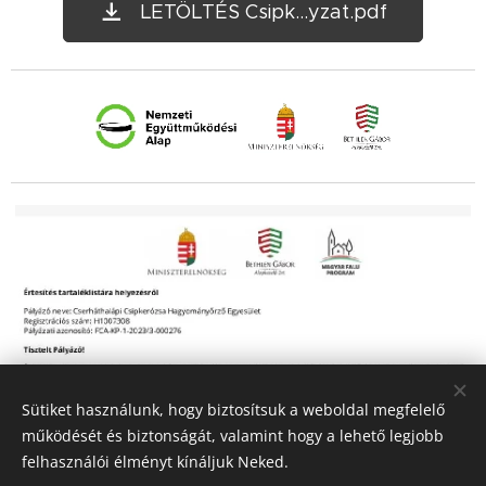
LETÖLTÉS Csipk...yzat.pdf
Sütiket használunk, hogy biztosítsuk a weboldal megfelelő
működését és biztonságát, valamint hogy a lehető legjobb
felhasználói élményt kínáljuk Neked.